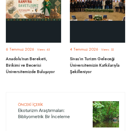
6 Temmuz 2026
4 Temmuz 2026
•
Views: 63
•
Views: 32
Anadolu’nun Bereketi,
Sivas’ın Turizm Geleceği
Birikimi ve Becerisi
Üniversitemizin Katkılarıyla
Üniversitemizde Buluşuyor
Şekilleniyor
ÖNCEKI İÇERIK
Ekoturizm Araştırmaları:
Bibliyometrik Bir İnceleme