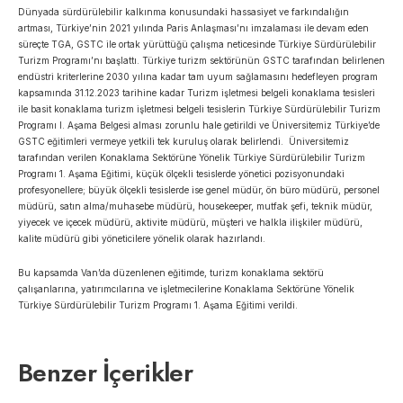
Dünyada sürdürülebilir kalkınma konusundaki hassasiyet ve farkındalığın
artması, Türkiye’nin 2021 yılında Paris Anlaşması’nı imzalaması ile devam eden
süreçte TGA, GSTC ile ortak yürüttüğü çalışma neticesinde Türkiye Sürdürülebilir
Turizm Programı’nı başlattı. Türkiye turizm sektörünün GSTC tarafından belirlenen
endüstri kriterlerine 2030 yılına kadar tam uyum sağlamasını hedefleyen program
kapsamında 31.12.2023 tarihine kadar Turizm işletmesi belgeli konaklama tesisleri
ile basit konaklama turizm işletmesi belgeli tesislerin Türkiye Sürdürülebilir Turizm
Programı I. Aşama Belgesi alması zorunlu hale getirildi ve Üniversitemiz Türkiye’de
GSTC eğitimleri vermeye yetkili tek kuruluş olarak belirlendi. Üniversitemiz
tarafından verilen Konaklama Sektörüne Yönelik Türkiye Sürdürülebilir Turizm
Programı 1. Aşama Eğitimi, küçük ölçekli tesislerde yönetici pozisyonundaki
profesyonellere; büyük ölçekli tesislerde ise genel müdür, ön büro müdürü, personel
müdürü, satın alma/muhasebe müdürü, housekeeper, mutfak şefi, teknik müdür,
yiyecek ve içecek müdürü, aktivite müdürü, müşteri ve halkla ilişkiler müdürü,
kalite müdürü gibi yöneticilere yönelik olarak hazırlandı.
Bu kapsamda Van’da düzenlenen eğitimde, turizm konaklama sektörü
çalışanlarına, yatırımcılarına ve işletmecilerine Konaklama Sektörüne Yönelik
Türkiye Sürdürülebilir Turizm Programı 1. Aşama Eğitimi verildi.
Benzer İçerikler