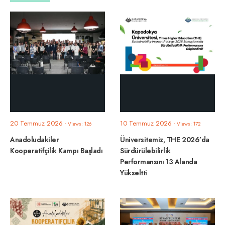
20 Temmuz 2026
10 Temmuz 2026
•
Views: 126
•
Views: 172
Anadoludakiler
Üniversitemiz, THE 2026’da
Kooperatifçilik Kampı Başladı
Sürdürülebilirlik
Performansını 13 Alanda
Yükseltti