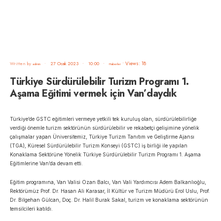
•
Views: 18
Written by
•
27 Ocak 2023
•
10:00
•
admin
Haberler
Türkiye Sürdürülebilir Turizm Programı 1.
Aşama Eğitimi vermek için Van’daydık
Türkiye’de GSTC eğitimleri vermeye yetkili tek kuruluş olan, sürdürülebilirliğe
verdiği önemle turizm sektörünün sürdürülebilir ve rekabetçi gelişimine yönelik
çalışmalar yapan Üniversitemiz, Türkiye Turizm Tanıtım ve Geliştirme Ajansı
(TGA), Küresel Sürdürülebilir Turizm Konseyi (GSTC) iş birliği ile yapılan
Konaklama Sektörüne Yönelik Türkiye Sürdürülebilir Turizm Programı 1. Aşama
Eğitimlerine Van’da devam etti.
Eğitim programına, Van Valisi Ozan Balcı, Van Vali Yardımcısı Adem Balkanlıoğlu,
Rektörümüz Prof. Dr. Hasan Ali Karasar, İl Kültür ve Turizm Müdürü Erol Uslu, Prof.
Dr. Bilgehan Gülcan, Doç. Dr. Halil Burak Sakal, turizm ve konaklama sektörünün
temsilcileri katıldı.