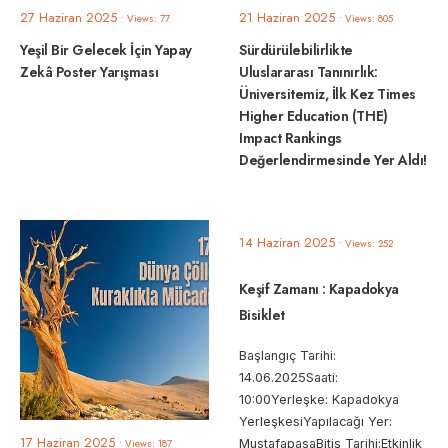
27 Haziran 2025
21 Haziran 2025
•
Views: 77
•
Views: 805
Yeşil Bir Gelecek İçin Yapay
Sürdürülebilirlikte
Zekâ Poster Yarışması
Uluslararası Tanınırlık:
Üniversitemiz, İlk Kez Times
Higher Education (THE)
Impact Rankings
Değerlendirmesinde Yer Aldı!
14 Haziran 2025
•
Views: 252
Keşif Zamanı : Kapadokya
Bisiklet
Başlangıç Tarihi:
14.06.2025Saati:
10:00Yerleşke: Kapadokya
YerleşkesiYapılacağı Yer:
17 Haziran 2025
•
Views: 187
MustafapaşaBitiş Tarihi:Etkinlik