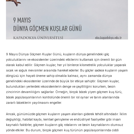
9 Mayıs Dünya Göçmen Kuşlar Günü, kuşların dünya genelindeki göç
yolculuklarını ve ekosistemler üzerindeki etkilerini kutlamak için önemli bir gün
olarak kabul edilir. Göçmen kuşlar, her yıl binlerce kilometrelik yolculuklar yaparak
sıcak ve soğuk mevsimler arasında hareket ederler. Bu göçler sadece kuşların yaşam
döngüsü için hayati öneme sahip olmakla kalmaz, aynı zamanda dünya
genelindeki ekosistemler üzerinde de büyük bir etkiye sahiptir. Göçmen kuşlar,
bulundukları yerlerdeki ekosistemlerin denge ve çeşitliliğini korurken, besin
zincirinin devamlılığını sağlarlar. Örneğin, birçok böcek yiyen göçmen kuş türü,
böcek popülasyonlarının kontrolünde önemli bir rol oynar ve tarım alanlarında
zararlı böceklerin yayılmasını engeller.
Ancak, günümüzde göçmen kuşların yaşam alanları giderek tehdit altındadır. İklim
değişikliği, habitat kaybı, kentsel genişleme ve endüstriyel faaliyetler gibi insan
kaynaklı faktörler, göçmen kuşların göç rotalarını ve besin kaynaklarını olumsuz
yönde etkiler. Bu durum, birçok göçmen kuş türünün popülasyonlarında ciddi