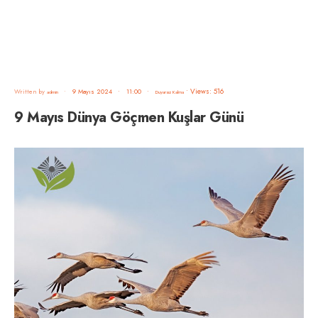
•
Views: 516
Written by
•
9 Mayıs 2024
•
11:00
•
admin
Duyarsız Kalma
9 Mayıs Dünya Göçmen Kuşlar Günü