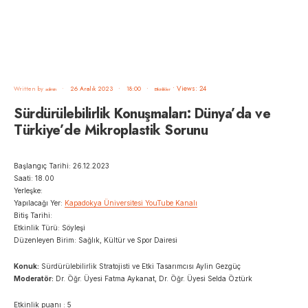
•
Views: 24
Written by
•
26 Aralık 2023
•
18:00
•
admin
Etkinlikler
Sürdürülebilirlik Konuşmaları: Dünya’da ve
Türkiye’de Mikroplastik Sorunu
Başlangıç Tarihi: 26.12.2023
Saati: 18.00
Yerleşke:
Yapılacağı Yer:
Kapadokya Üniversitesi YouTube Kanalı
Bitiş Tarihi:
Etkinlik Türü: Söyleşi
Düzenleyen Birim: Sağlık, Kültür ve Spor Dairesi
Konuk:
Sürdürülebilirlik Stratojisti ve Etki Tasarımcısı Aylin Gezgüç
Moderatör:
Dr. Öğr. Üyesi Fatma Aykanat, Dr. Öğr. Üyesi Selda Öztürk
Etkinlik puanı : 5