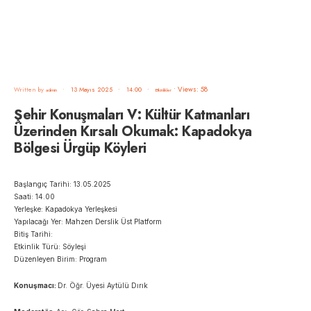
•
Views: 58
Written by
•
13 Mayıs 2025
•
14:00
•
admin
Etkinlikler
Şehir Konuşmaları V: Kültür Katmanları
Üzerinden Kırsalı Okumak: Kapadokya
Bölgesi Ürgüp Köyleri
Başlangıç Tarihi: 13.05.2025
Saati: 14.00
Yerleşke: Kapadokya Yerleşkesi
Yapılacağı Yer: Mahzen Derslik Üst Platform
Bitiş Tarihi:
Etkinlik Türü: Söyleşi
Düzenleyen Birim: Program
Konuşmacı:
Dr. Öğr. Üyesi Aytülü Dırık