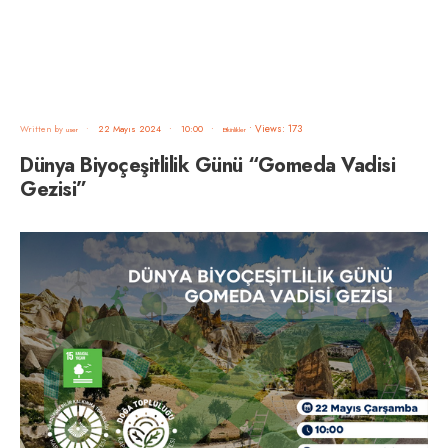
•
Views: 173
Written by
•
22 Mayıs 2024
•
10:00
•
user
Etkinlikler
Dünya Biyoçeşitlilik Günü “Gomeda Vadisi
Gezisi”