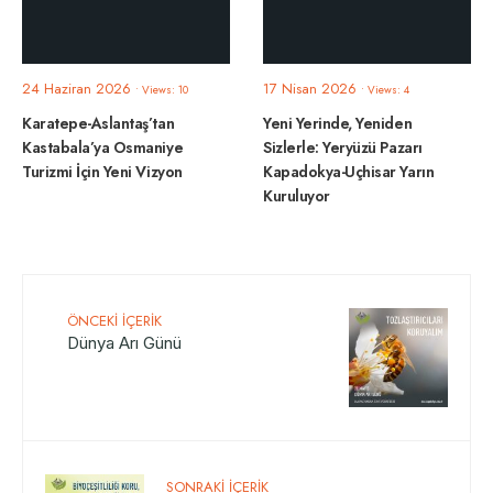
24 Haziran 2026
17 Nisan 2026
•
Views: 10
•
Views: 4
Karatepe-Aslantaş’tan
Yeni Yerinde, Yeniden
Kastabala’ya Osmaniye
Sizlerle: Yeryüzü Pazarı
Turizmi İçin Yeni Vizyon
Kapadokya-Uçhisar Yarın
Kuruluyor
ÖNCEKI İÇERIK
Dünya Arı Günü
SONRAKI İÇERIK