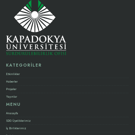
KATEGORİLER
Etkinlikler
Haberler
Projeler
Yayınlar
MENU
Anasayfa
SDG Üyeliklerimiz
İş Birliklerimiz