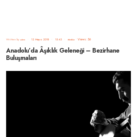
•
Views: 56
Written by
•
12 Mayıs 2018
•
15:43
•
admin
Etkinlikler
Anadolu’da Âşıklık Geleneği – Bezirhane
Buluşmaları