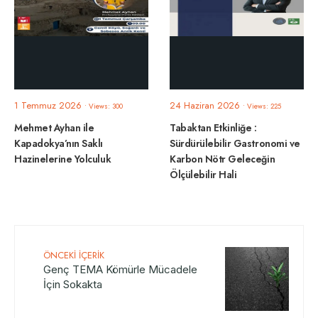
1 Temmuz 2026
24 Haziran 2026
•
Views: 300
•
Views: 225
Mehmet Ayhan ile
Tabaktan Etkinliğe :
Kapadokya’nın Saklı
Sürdürülebilir Gastronomi ve
Hazinelerine Yolculuk
Karbon Nötr Geleceğin
Ölçülebilir Hali
ÖNCEKI İÇERIK
Genç TEMA Kömürle Mücadele
İçin Sokakta