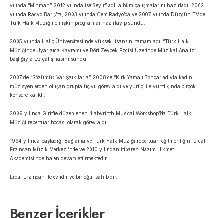
yılında “Mihman”, 2012 yılında ise“Seyir” adlı albüm çalışmalarını hazırladı. 2002
yılında Radyo Barış’ta, 2003 yılında Cem Radyo’da ve 2007 yılında Düzgün TV’de
Türk Halk Müziğine ilişkin programlar hazırlayıp sundu.
2005 yılında Haliç Üniversitesi’nde yüksek lisansını tamamladı. “Türk Halk
Müziğinde Uyarlama Kavramı ve Dört Zeybek Ezgisi Üzerinde Müzikal Analiz”
başlığıyla tez çalışmasını sundu.
2007’de “Sözümüz Var Şarkılarla”, 2008’de “Kırk Yamalı Bohça” adıyla kadın
müzisyenlerden oluşan grupta üç yıl görev aldı ve yurtiçi ile yurtdışında birçok
konsere katıldı.
2009 yılında Girit’te düzenlenen “Labyrinth Musical Workshop”da Türk Halk
Müziği repertuar hocası olarak görev aldı.
1994 yılında başladığı Bağlama ve Türk Halk Müziği repertuarı eğitmenliğini Erdal
Erzincan Müzik Merkezi’nde ve 2010 yılından itibaren Nazım Hikmet
Akademisi’nde halen devam ettirmektedir.
Erdal Erzincan ile evlidir ve bir oğul sahibidir.
Benzer İçerikler