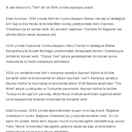
lk solo albümünü “Töre” adı ile 1994 yılında piyasaya çıkardı.
Erdal Erzincan, 1996 yılında Köln‘de Cumhurbaşkanı Roman Herzog‘un desteğiyle
Arif Sağ ve Erol Parlak ile birlikte Betin Güneş yönetimindeki Köln Filarmoni
Orkestrası’yla bir konser verdi. Bu konserin repertuarı “Concerto for Baglama” adı
altında albüm olarak piyasaya çıktı.
2004 yılında Viyana‘da Cumhurbaşkanı Heinz Fischer‘in desteğiyle Wiener
Konzerthaus’ta Russell McGregor yönetimindeki Ambassade Senfoni Orkestrasıyla
birlikte bir konser verdi. “Classic Cem” adıyla gerçekleştirilen bu konser ayrıca
Hollanda‘da iki farklı orkestrayla sahnelendi.
2004 yılı sonbaharında İran‘lı kamança sanatçısı Kayhan Kalhor‘la birlikte
konserler verdi ve enstrümantal bir albüm hazırladı. İran’lı Kamança sanatçısı
Kayhan Kalhor’la hazırladığı enstrümantal albüm ECM Records tarafından “The
Wind” adıyla yurtdışında ve Türkiye’de yayımlandı. Kayhan Kalhor’la birlikte
Türkiye ve Avrupa’nın yanında, World Music Institute tarafından organize edilen
turne kapsamında Amerika ve Kanada‘da konserler verdi.
Erdal Erzincan, 2004 yılında öğrencilerinden oluşan yirmi beş kişilik ‘Bağlama
Orkestrası’nı kurdu. Bağlama Orkestrası’yla yurtiçinde konserler verdi. On yılı
aşkın bir süredir, kendi adını taşıyan müzik kursunda eğitim vermekte olup, ayrıca
Yıldız Teknik Üniversitesi’nde öğretim görevlisi olarak da bilgi ve birikimlerini
öğrencileriyle paylaşmaya devam etmektedir.