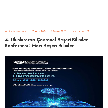
•
Views: 78
Written by
•
20 Mayıs 2026
•
20 Mayıs 2026
•
zeynep zeybek
Etkinlikler
4. Uluslararası Çevresel Beşeri Bilimler
Konferansı : Mavi Beşeri Bilimler